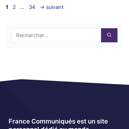
Page
Page
Page
1
2
…
34
→
suivant
Rechercher :
France Communiqués est un site