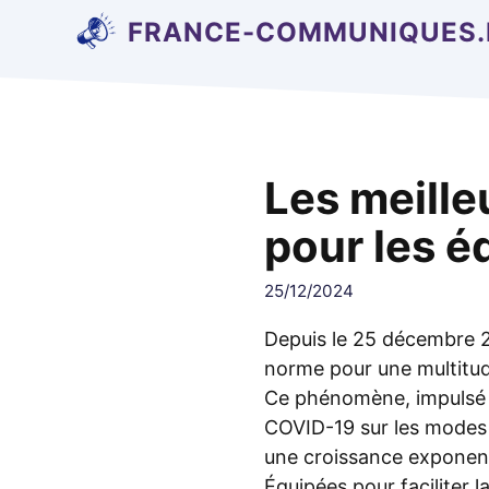
Aller
FRANCE-COMMUNIQUES.
au
contenu
Les meille
pour les é
25/12/2024
Depuis le 25 décembre 20
norme pour une multitude
Ce phénomène, impulsé p
COVID-19 sur les modes d
une croissance exponenti
Équipées pour faciliter 