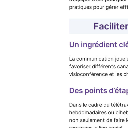
pratiques pour gérer ef
Facilit
Un ingrédient cl
La communication joue un
favoriser différents ca
visioconférence et les c
Des points d’éta
Dans le cadre du télétra
hebdomadaires ou biheb
non seulement de faire le
renforcer le lien social.