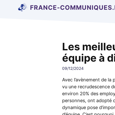
Aller
FRANCE-COMMUNIQUES.
au
contenu
Les meille
équipe à d
09/12/2024
Avec l’avènement de la
vu une recrudescence du 
environ 20% des employé
personnes, ont adopté c
dynamique pose d’import
d’équipe. C’est pourquoi 