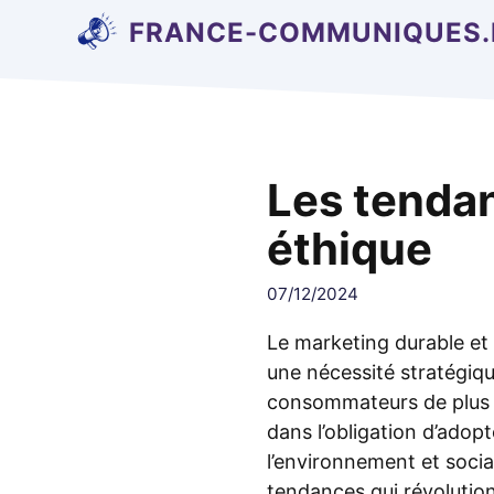
Aller
FRANCE-COMMUNIQUES.
au
contenu
Les tendan
éthique
07/12/2024
Le marketing durable et
une nécessité stratégiqu
consommateurs de plus e
dans l’obligation d’adop
l’environnement et soci
tendances qui révoluti