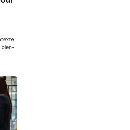
ntexte
 bien-