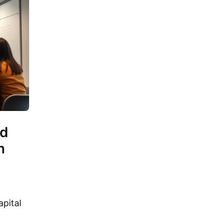
ed
n
pital