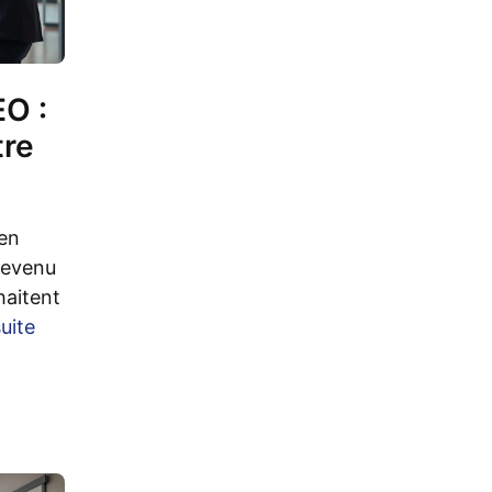
EO :
tre
en
devenu
haitent
suite