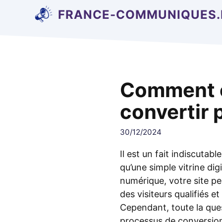
Aller
FRANCE-COMMUNIQUES.
au
contenu
Comment o
convertir 
30/12/2024
Il est un fait indiscutabl
qu’une simple vitrine dig
numérique, votre site peu
des visiteurs qualifiés et
Cependant, toute la ques
processus de conversio