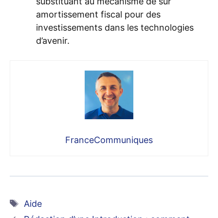
substituant au mécanisme de sur
amortissement fiscal pour des
investissements dans les technologies
d’avenir.
FranceCommuniques
Étiquettes
Aide